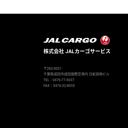
株式会社 JALカーゴサービス
〒282-0021
千葉県成⽥市成⽥国際空港内 ⽇航貨物ビル
TEL：
0476-77-5037
FAX：0476-32-8055