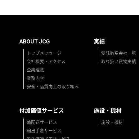
ABOUT JCG
実績
トップメッセージ
受託航空会社一覧
会社概要・アクセス
取り扱い貨物実績
企業理念
業務内容
安全・品質向上の取り組み
付加価値サービス
施設・機材
輸配送サービス
施設・機材
輸出手倉サービス
輸入流通加工サービス